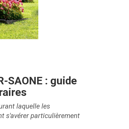
R-SAONE : guide
raires
urant laquelle les
 s'avérer particulièrement