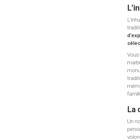
L'i
L'inh
tradi
d'ex
sélec
Vous 
marbr
monum
tradi
mémoi
famill
La 
Un no
perso
volon