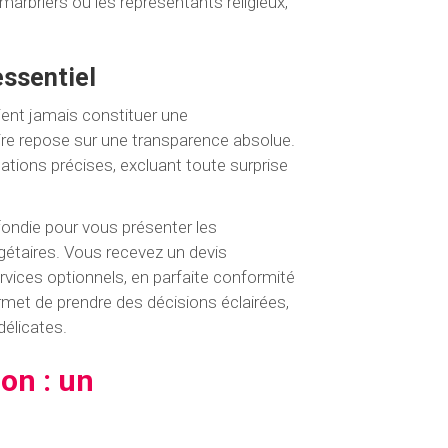
 marbriers ou les représentants religieux,
essentiel
aient jamais constituer une
aire repose sur une transparence absolue.
ications précises, excluant toute surprise
fondie pour vous présenter les
gétaires. Vous recevez un devis
ervices optionnels, en parfaite conformité
ermet de prendre des décisions éclairées,
élicates.
on : un