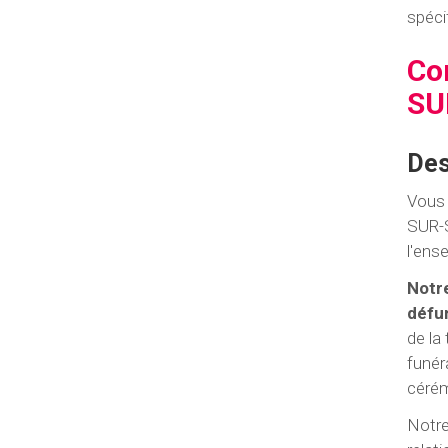
spéci
Co
SU
Des
Vous 
SUR-
l'ens
Notre
défun
de la
funér
cérém
Notre