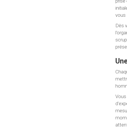
prise
initi
vous 
Dès v
l'org
scrup
prése
Une
Chaqu
mettr
homma
Vous 
d'exp
mesur
momen
atten