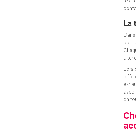
relat
confo
La 
Dans 
préoc
Chaqu
ultéri
Lors 
diffé
exhau
avec 
en to
Ch
ac