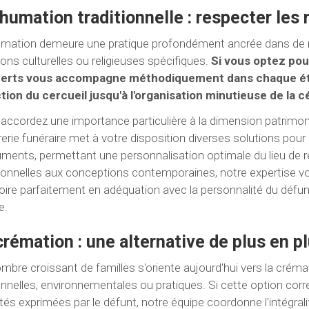
nhumation traditionnelle : respecter les 
umation demeure une pratique profondément ancrée dans de 
tions culturelles ou religieuses spécifiques.
Si vous optez pou
perts vous accompagne méthodiquement dans chaque éta
tion du cercueil jusqu'à l'organisation minutieuse de la 
accordez une importance particulière à la dimension patrimon
erie funéraire met à votre disposition diverses solutions pour 
ents, permettant une personnalisation optimale du lieu de re
tionnelles aux conceptions contemporaines, notre expertise vo
re parfaitement en adéquation avec la personnalité du défunt
e.
crémation : une alternative de plus en p
mbre croissant de familles s'oriente aujourd'hui vers la crém
nnelles, environnementales ou pratiques. Si cette option cor
tés exprimées par le défunt, notre équipe coordonne l'intégr