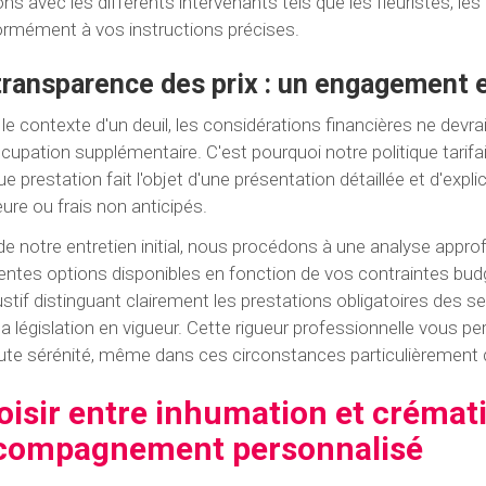
ions avec les différents intervenants tels que les fleuristes, les
rmément à vos instructions précises.
transparence des prix : un engagement 
le contexte d'un deuil, les considérations financières ne devr
cupation supplémentaire. C'est pourquoi notre politique tarif
e prestation fait l'objet d'une présentation détaillée et d'expl
eure ou frais non anticipés.
de notre entretien initial, nous procédons à une analyse appro
rentes options disponibles en fonction de vos contraintes bud
stif distinguant clairement les prestations obligatoires des s
la législation en vigueur. Cette rigueur professionnelle vous p
ute sérénité, même dans ces circonstances particulièrement d
oisir entre inhumation et crémati
compagnement personnalisé