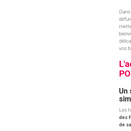
Dans 
défu
mette
bienv
délic
vos b
L'
PO
Un 
sim
Les h
des 
de s