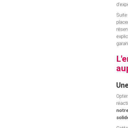
d'exp
Suite
place
réser
expli
garan
L'
au
Une
Opter
réact
notr
solid