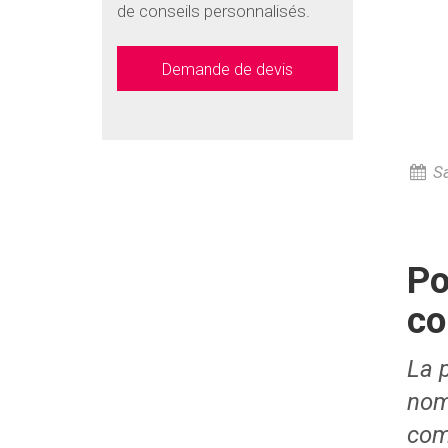
de conseils personnalisés.
Demande de devis
Sa
Po
co
La p
nom
com